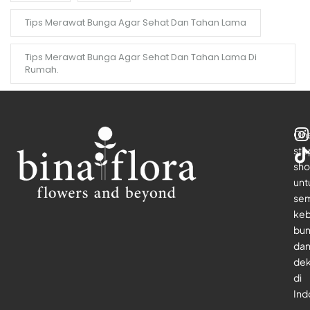
Tips Merawat Bunga Agar Sehat Dan Tahan Lama
Tips Merawat Bunga Agar Sehat Dan Tahan Lama Di
Rumah.
On
sto
sho
unt
se
keb
bu
da
dek
di
Ind