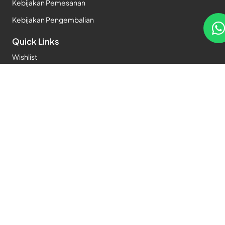
Kebijakan Pemesanan
Kebijakan Pengembalian
Quick Links
Wishlist
Checkout
My account
Kontak
JL. KARTINI RAYA NO. 68, KEL. KARTINI, Kel. Kartini,
Kec.Sawah Besar, Kota Adm. Jakarta Pusat, Prop. DKI
Jakarta
+62 811 1006 8833
info.binaflora@gmail.com
Copyright ©
2026
Bina Flora Lestari
. All Rights Reserved.