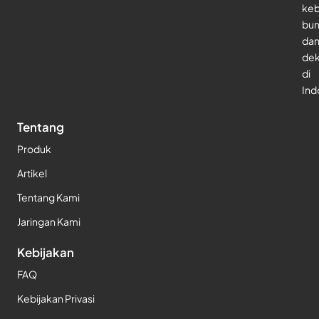
keb
bu
da
dek
di
Ind
Tentang
Produk
Artikel
Tentang Kami
Jaringan Kami
Kebijakan
FAQ
Kebijakan Privasi