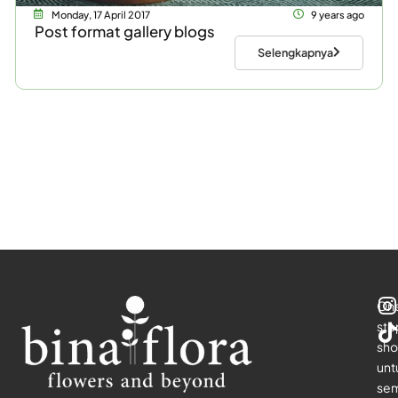
Monday, 17 April 2017
9 years ago
Post format gallery blogs
Selengkapnya
On
sto
sho
unt
se