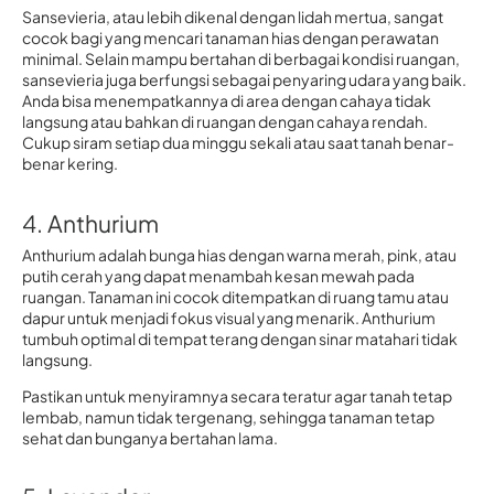
Sansevieria, atau lebih dikenal dengan lidah mertua, sangat
cocok bagi yang mencari tanaman hias dengan perawatan
minimal. Selain mampu bertahan di berbagai kondisi ruangan,
sansevieria juga berfungsi sebagai penyaring udara yang baik.
Anda bisa menempatkannya di area dengan cahaya tidak
langsung atau bahkan di ruangan dengan cahaya rendah.
Cukup siram setiap dua minggu sekali atau saat tanah benar-
benar kering.
4. Anthurium
Anthurium adalah bunga hias dengan warna merah, pink, atau
putih cerah yang dapat menambah kesan mewah pada
ruangan. Tanaman ini cocok ditempatkan di ruang tamu atau
dapur untuk menjadi fokus visual yang menarik. Anthurium
tumbuh optimal di tempat terang dengan sinar matahari tidak
langsung.
Pastikan untuk menyiramnya secara teratur agar tanah tetap
lembab, namun tidak tergenang, sehingga tanaman tetap
sehat dan bunganya bertahan lama.