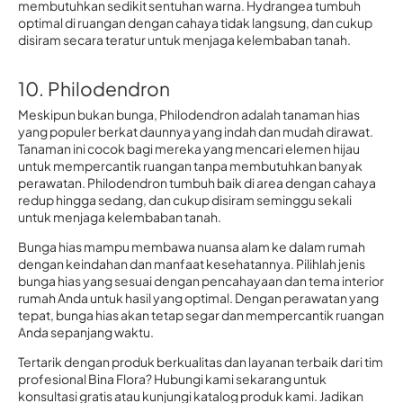
membutuhkan sedikit sentuhan warna. Hydrangea tumbuh
optimal di ruangan dengan cahaya tidak langsung, dan cukup
disiram secara teratur untuk menjaga kelembaban tanah.
10. Philodendron
Meskipun bukan bunga, Philodendron adalah tanaman hias
yang populer berkat daunnya yang indah dan mudah dirawat.
Tanaman ini cocok bagi mereka yang mencari elemen hijau
untuk mempercantik ruangan tanpa membutuhkan banyak
perawatan. Philodendron tumbuh baik di area dengan cahaya
redup hingga sedang, dan cukup disiram seminggu sekali
untuk menjaga kelembaban tanah.
Bunga hias mampu membawa nuansa alam ke dalam rumah
dengan keindahan dan manfaat kesehatannya. Pilihlah jenis
bunga hias yang sesuai dengan pencahayaan dan tema interior
rumah Anda untuk hasil yang optimal. Dengan perawatan yang
tepat, bunga hias akan tetap segar dan mempercantik ruangan
Anda sepanjang waktu.
Tertarik dengan produk berkualitas dan layanan terbaik dari tim
profesional Bina Flora? Hubungi kami sekarang untuk
konsultasi gratis atau kunjungi katalog produk kami. Jadikan