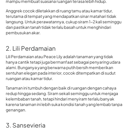
mampu membuat suasana ruangan terasa lebih hidup.
Anggrek cocok diletakkan di ruang tamu atau kamar tidur,
terutama di tempat yang mendapatkan sinar matahari tidak
langsung. Untuk perawatannya, cukup siram 1-2 kali seminggu
dan pastikan tanah tidak terlalu basah untuk menghindari
pembusukan akar.
2. Lili Perdamaian
Lili Perdamaian atau Peace Lily adalah tanaman yang tidak
hanya cantik tetapi juga bermanfaat sebagai penyaring udara
alami. Bunganya yang berwarna putih bersih memberikan
sentuhan elegan pada interior, cocok ditempatkan di sudut
ruangan atau kamar tidur.
Tanaman ini tumbuh dengan baik di ruangan dengan cahaya
redup hingga sedang. Siram sekali seminggu untuk menjaga
kelembaban tanah, tetapi hindari menyiram terlalu banyak
karena tanaman ini lebih suka kondisi tanah yang lembab tanpa
genangan.
3. Sansevieria