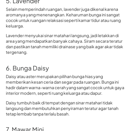
5. Lavender
Selain memperindah ruangan, lavender juga dikenal karena
aromanya yang menenangkan. Keharuman bunga ini sangat
cocok untuk ruangan relaksasi seperti kamar tidur atau ruang
keluarga.
Lavender menyukai sinar matahari langsung, jadi letakkan di
area yang mendapatkan banyak cahaya. Siram secara teratur
dan pastikan tanah memiliki drainase yang baik agar akar tidak
tergenang.
6. Bunga Daisy
Daisy atau aster merupakan pilihan bunga hias yang
memberikan kesan ceria dan segar pada ruangan. Bunga ini
hadir dalam warna-warna cerah yang sangat cocok untuk gaya
interior modern, seperti ruang keluarga atau dapur.
Daisy tumbuh baik di tempat dengan sinar matahari tidak
langsung dan membutuhkan penyiraman teratur agar tanah
tetap lembab tanpa terlalu basah.
7. Mawar Mini