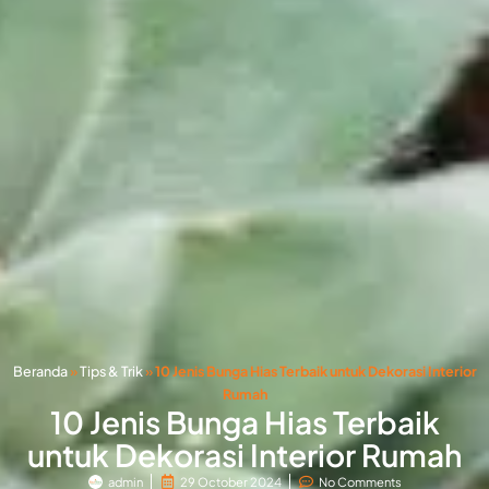
Beranda
»
Tips & Trik
»
10 Jenis Bunga Hias Terbaik untuk Dekorasi Interior
Rumah
10 Jenis Bunga Hias Terbaik
untuk Dekorasi Interior Rumah
admin
29 October 2024
No Comments