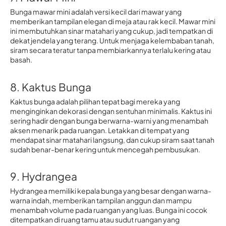
Bunga mawar mini adalah versi kecil dari mawar yang
memberikan tampilan elegan di meja atau rak kecil. Mawar mini
ini membutuhkan sinar matahari yang cukup, jadi tempatkan di
dekat jendela yang terang. Untuk menjaga kelembaban tanah,
siram secara teratur tanpa membiarkannya terlalu kering atau
basah.
8. Kaktus Bunga
Kaktus bunga adalah pilihan tepat bagi mereka yang
menginginkan dekorasi dengan sentuhan minimalis. Kaktus ini
sering hadir dengan bunga berwarna-warni yang menambah
aksen menarik pada ruangan. Letakkan di tempat yang
mendapat sinar matahari langsung, dan cukup siram saat tanah
sudah benar-benar kering untuk mencegah pembusukan.
9. Hydrangea
Hydrangea memiliki kepala bunga yang besar dengan warna-
warna indah, memberikan tampilan anggun dan mampu
menambah volume pada ruangan yang luas. Bunga ini cocok
ditempatkan di ruang tamu atau sudut ruangan yang