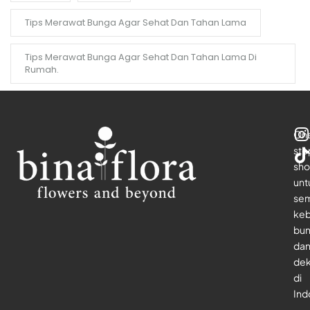
Tips Merawat Bunga Agar Sehat Dan Tahan Lama
Tips Merawat Bunga Agar Sehat Dan Tahan Lama Di
Rumah.
On
sto
sho
unt
se
keb
bu
da
dek
di
Ind