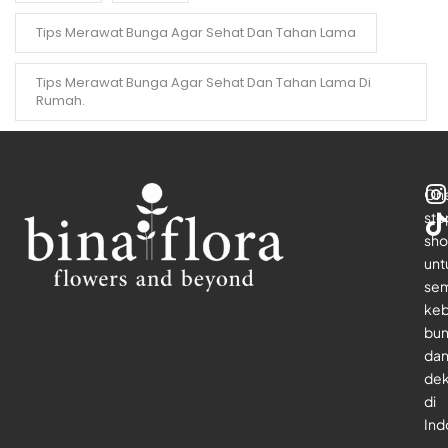
Tips Merawat Bunga Agar Sehat Dan Tahan Lama
Tips Merawat Bunga Agar Sehat Dan Tahan Lama Di
Rumah.
On
sto
sho
unt
se
keb
bu
da
dek
di
Ind