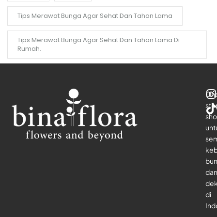
Tips Merawat Bunga Agar Sehat Dan Tahan Lama
Tips Merawat Bunga Agar Sehat Dan Tahan Lama Di
Rumah.
On
sto
sho
unt
se
keb
bu
da
dek
di
Ind