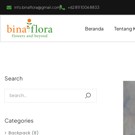
info.binaflora@gmail.com
+62 811 1006 8833
Beranda
Tentang 
Search
Categories
Backpack
(8)