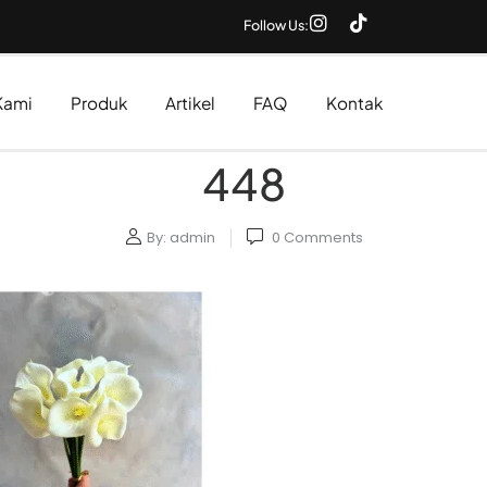
Follow Us:
Kami
Produk
Artikel
FAQ
Kontak
448
By:
admin
0
Comments