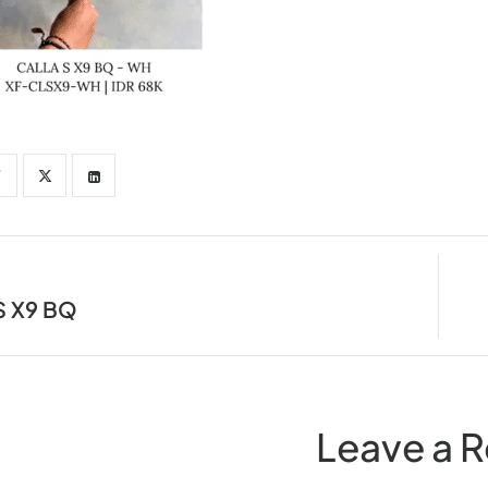
S X9 BQ
Leave a R