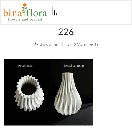
226
By:
admin
0
Comments