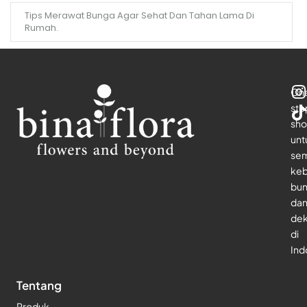
Tips Merawat Bunga Agar Sehat Dan Tahan Lama Di
Rumah.
On
sto
sho
unt
se
keb
bu
da
dek
di
Ind
Tentang
Produk