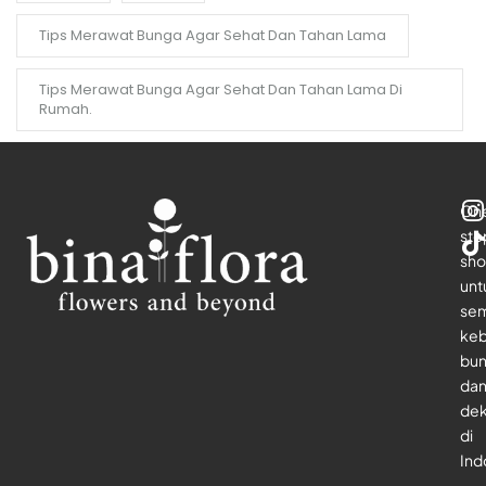
Tips Merawat Bunga Agar Sehat Dan Tahan Lama
Tips Merawat Bunga Agar Sehat Dan Tahan Lama Di
Rumah.
On
sto
sho
unt
se
keb
bu
da
dek
di
Ind