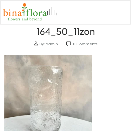
164_50_11zon
By:
admin
0
Comments