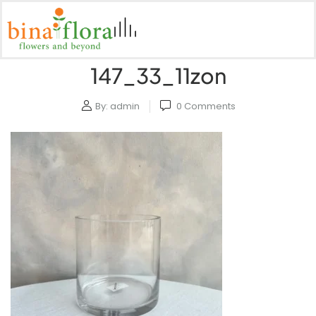
147_33_11zon
By:
admin
0
Comments