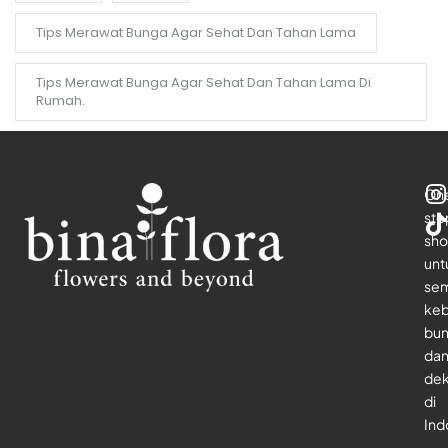
Tips Merawat Bunga Agar Sehat Dan Tahan Lama
Tips Merawat Bunga Agar Sehat Dan Tahan Lama Di
Rumah.
On
sto
sho
unt
se
keb
bu
da
dek
di
Ind