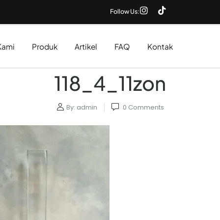
Follow Us:
Kami
Produk
Artikel
FAQ
Kontak
118_4_11zon
By:
admin
0
Comments