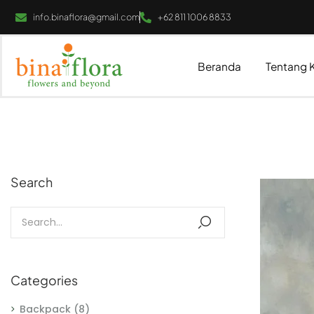
info.binaflora@gmail.com
+62 811 1006 8833
Beranda
Tentang 
Search
Categories
Backpack
(8)