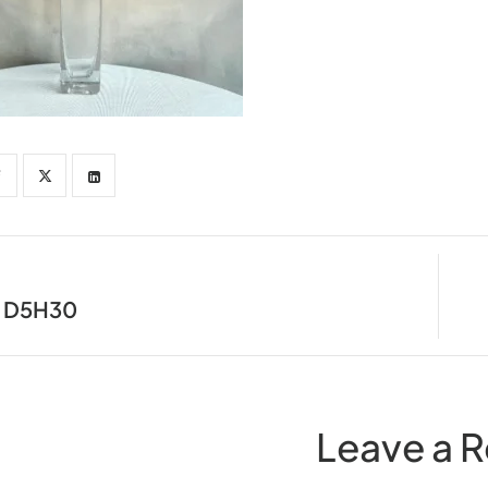
T D5H30
Leave a R