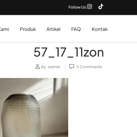
Follow Us:
Kami
Produk
Artikel
FAQ
Kontak
57_17_11zon
By:
admin
0
Comments