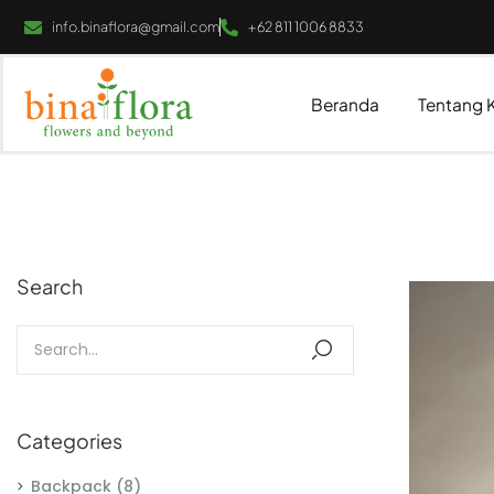
info.binaflora@gmail.com
+62 811 1006 8833
Beranda
Tentang 
Search
Categories
Backpack
(8)