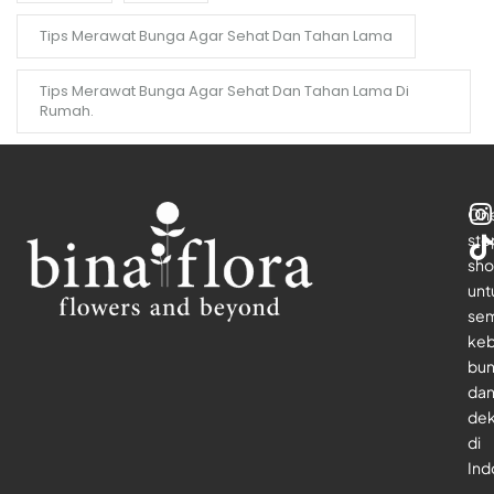
Tips Merawat Bunga Agar Sehat Dan Tahan Lama
Tips Merawat Bunga Agar Sehat Dan Tahan Lama Di
Rumah.
On
sto
sho
unt
se
keb
bu
da
dek
di
Ind