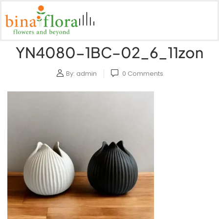
YN4080-1BC–02_6_11zon
By:
admin
0
Comments