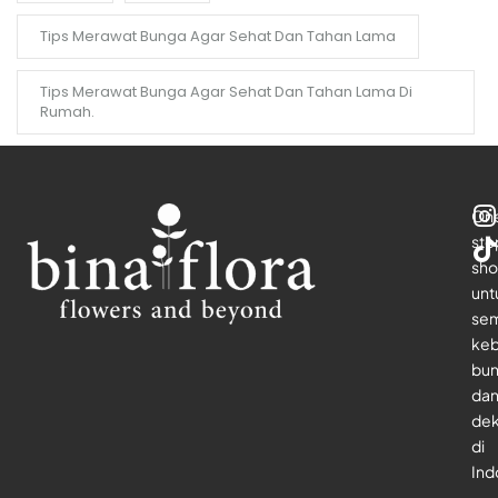
Tips Merawat Bunga Agar Sehat Dan Tahan Lama
Tips Merawat Bunga Agar Sehat Dan Tahan Lama Di
Rumah.
On
sto
sho
unt
se
keb
bu
da
dek
di
Ind