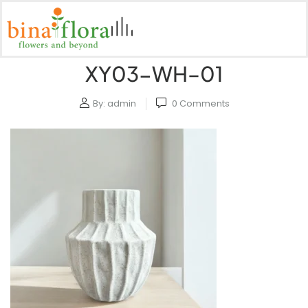
XY03-WH–01
By:
admin
0
Comments