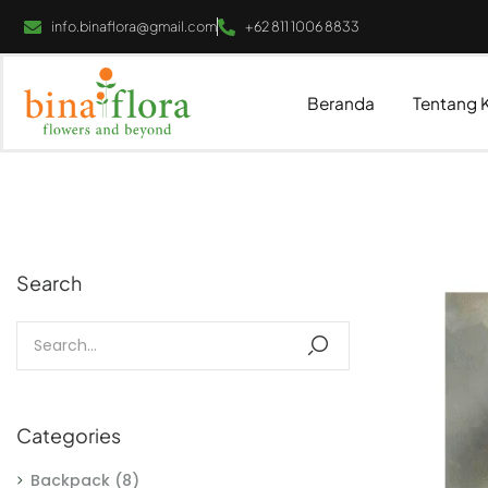
info.binaflora@gmail.com
+62 811 1006 8833
Beranda
Tentang 
Search
Categories
Backpack
(8)