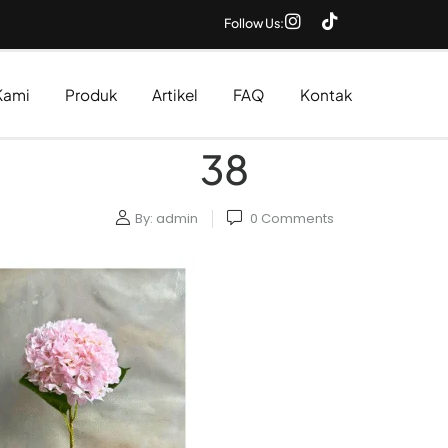
Follow Us:
Kami
Produk
Artikel
FAQ
Kontak
38
By:
admin
0
Comments