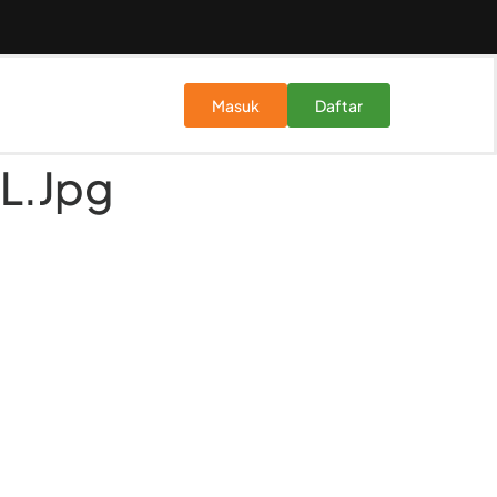
Masuk
Daftar
L.jpg