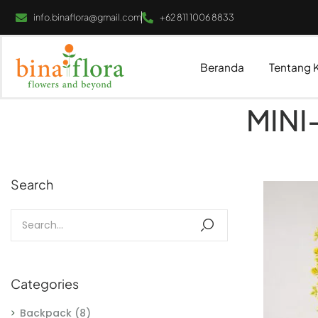
info.binaflora@gmail.com
+62 811 1006 8833
Beranda
Tentang 
MINI
Search
Categories
Backpack
(8)