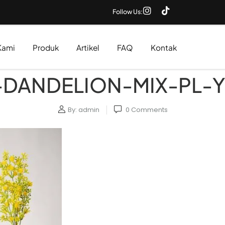
Follow Us:
Kami
Produk
Artikel
FAQ
Kontak
-DANDELION-MIX-PL-Y
By:
admin
0
Comments