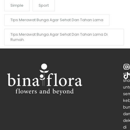
Simple
Sport
Tips Merawat Bunga Agar Sehat Dan Tahan Lama
Tips Merawat Bunga Agar Sehat Dan Tahan Lama Di
Rumah.
On
sto
sho
unt
se
keb
bu
da
dek
di