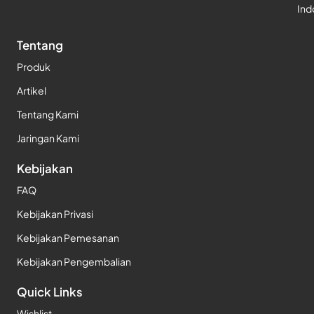
Ind
Tentang
Produk
Artikel
Tentang Kami
Jaringan Kami
Kebijakan
FAQ
Kebijakan Privasi
Kebijakan Pemesanan
Kebijakan Pengembalian
Quick Links
Wishlist