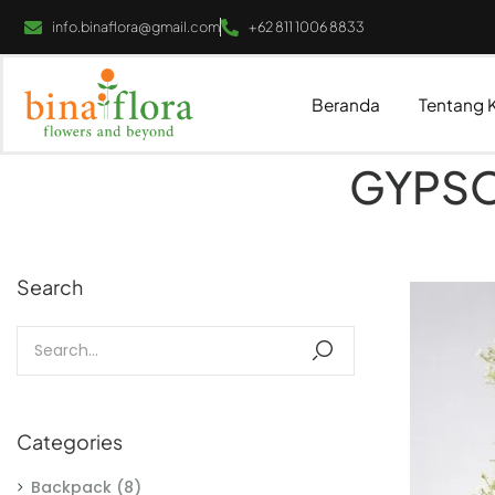
info.binaflora@gmail.com
+62 811 1006 8833
Beranda
Tentang 
GYPSO
Search
Categories
Backpack
(8)