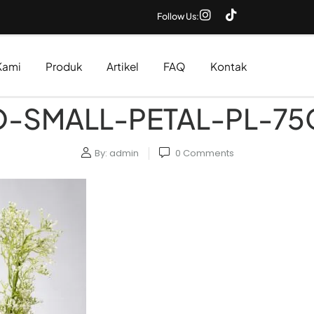
Follow Us:
Kami
Produk
Artikel
FAQ
Kontak
-SMALL-PETAL-PL-75
By:
admin
0
Comments