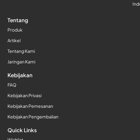
Ind
Tentang
Produk
Artikel
Tentang Kami
Jaringan Kami
Kebijakan
FAQ
Kebijakan Privasi
Kebijakan Pemesanan
Kebijakan Pengembalian
Quick Links
Wishlist