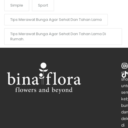
Simple
Sport
Tips Merawat Bunga Agar Sehat Dan Tahan Lama
Tips Merawat Bunga Agar Sehat Dan Tahan Lama Di
Rumah.
On
sto
sho
unt
se
keb
bu
da
dek
di