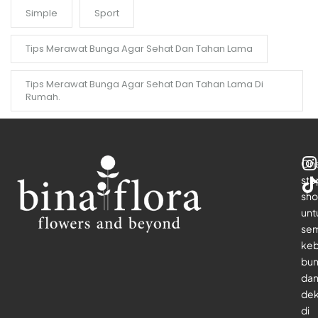
Simple
Sport
Tips Merawat Bunga Agar Sehat Dan Tahan Lama
Tips Merawat Bunga Agar Sehat Dan Tahan Lama Di
Rumah.
On
sto
sho
unt
se
keb
bu
da
dek
di