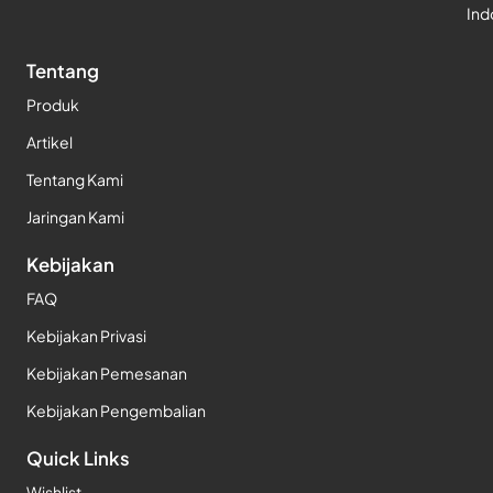
Ind
Tentang
Produk
Artikel
Tentang Kami
Jaringan Kami
Kebijakan
FAQ
Kebijakan Privasi
Kebijakan Pemesanan
Kebijakan Pengembalian
Quick Links
Wishlist