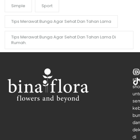
Simple
Sport
Tips Merawat Bunga Agar Sehat Dan Tahan Lama
Tips Merawat Bunga Agar Sehat Dan Tahan Lama Di
Rumah.
On
sto
sho
unt
se
keb
bu
da
dek
di