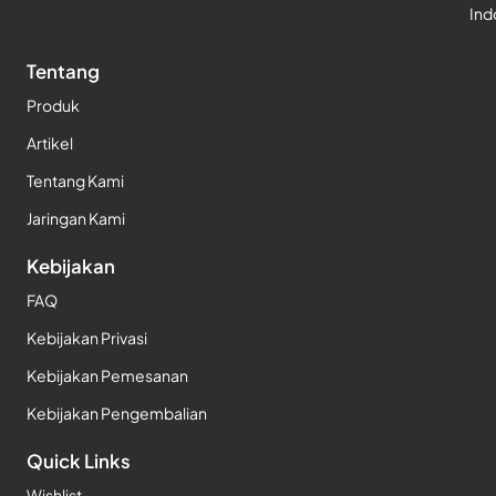
Ind
Tentang
Produk
Artikel
Tentang Kami
Jaringan Kami
Kebijakan
FAQ
Kebijakan Privasi
Kebijakan Pemesanan
Kebijakan Pengembalian
Quick Links
Wishlist