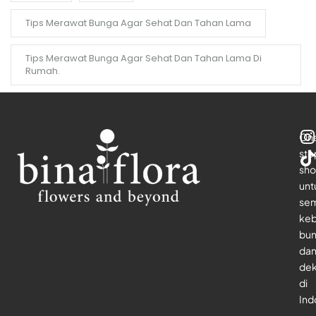
Tips Merawat Bunga Agar Sehat Dan Tahan Lama
Tips Merawat Bunga Agar Sehat Dan Tahan Lama Di
Rumah.
On
sto
sho
unt
se
keb
bu
da
dek
di
Ind