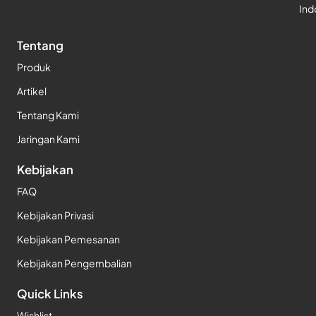
Ind
Tentang
Produk
Artikel
Tentang Kami
Jaringan Kami
Kebijakan
FAQ
Kebijakan Privasi
Kebijakan Pemesanan
Kebijakan Pengembalian
Quick Links
Wishlist