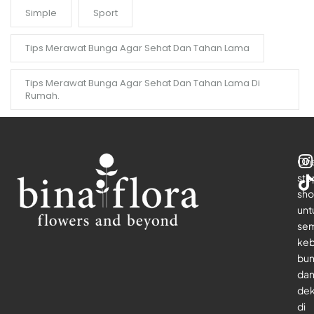
Simple
Sport
Tips Merawat Bunga Agar Sehat Dan Tahan Lama
Tips Merawat Bunga Agar Sehat Dan Tahan Lama Di
Rumah.
On
sto
sho
unt
se
keb
bu
da
dek
di