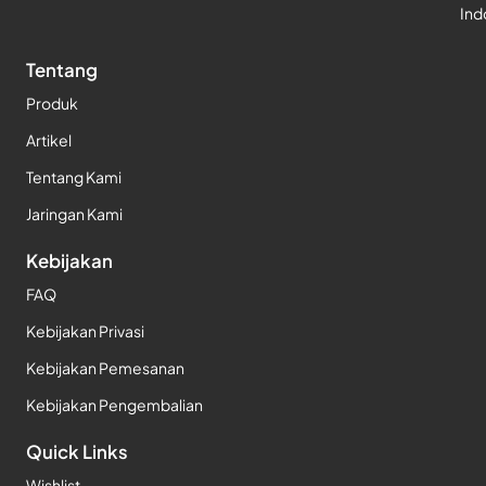
Ind
Tentang
Produk
Artikel
Tentang Kami
Jaringan Kami
Kebijakan
FAQ
Kebijakan Privasi
Kebijakan Pemesanan
Kebijakan Pengembalian
Quick Links
Wishlist