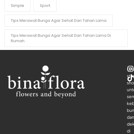
Simple
Sport
Tips Merawat Bunga Agar Sehat Dan Tahan Lama
Tips Merawat Bunga Agar Sehat Dan Tahan Lama Di
Rumah.
On
sto
sho
unt
se
keb
bu
da
dek
di