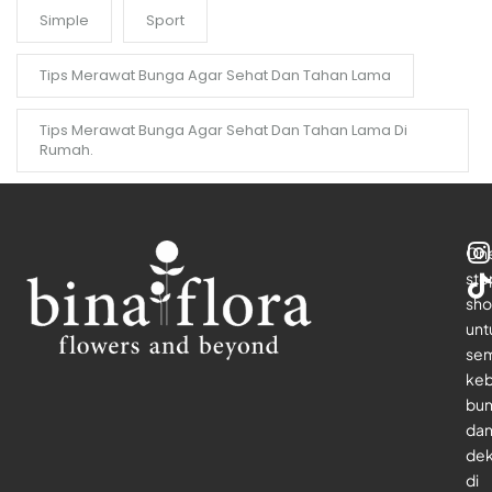
Simple
Sport
Tips Merawat Bunga Agar Sehat Dan Tahan Lama
Tips Merawat Bunga Agar Sehat Dan Tahan Lama Di
Rumah.
On
sto
sho
unt
se
keb
bu
da
dek
di