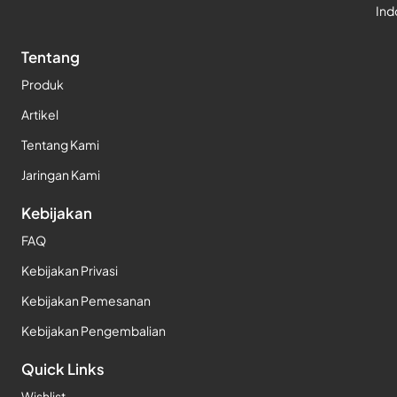
Ind
Tentang
Produk
Artikel
Tentang Kami
Jaringan Kami
Kebijakan
FAQ
Kebijakan Privasi
Kebijakan Pemesanan
Kebijakan Pengembalian
Quick Links
Wishlist