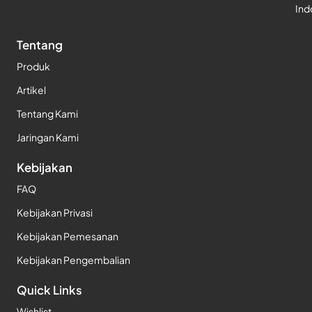
Ind
Tentang
Produk
Artikel
Tentang Kami
Jaringan Kami
Kebijakan
FAQ
Kebijakan Privasi
Kebijakan Pemesanan
Kebijakan Pengembalian
Quick Links
Wishlist