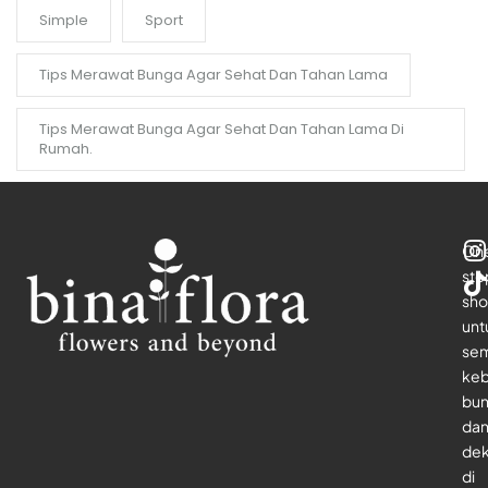
Simple
Sport
Tips Merawat Bunga Agar Sehat Dan Tahan Lama
Tips Merawat Bunga Agar Sehat Dan Tahan Lama Di
Rumah.
On
sto
sho
unt
se
keb
bu
da
dek
di