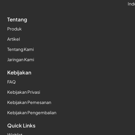
Ind
Tentang
Produk
Artikel
Tentang Kami
Jaringan Kami
Kebijakan
FAQ
Kebijakan Privasi
Kebijakan Pemesanan
Kebijakan Pengembalian
Quick Links
Wishlist