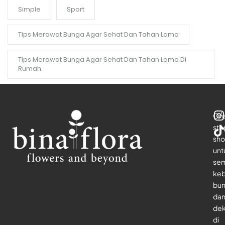
Simple
Sport
Tips Merawat Bunga Agar Sehat Dan Tahan Lama
Tips Merawat Bunga Agar Sehat Dan Tahan Lama Di
Rumah.
On
sto
sho
unt
se
keb
bu
da
dek
di