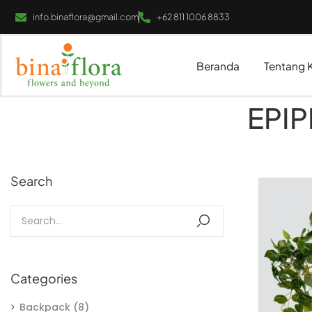
info.binaflora@gmail.com
+62 811 1006 8833
Beranda
Tentang 
EPI
Search
Categories
Backpack
(8)