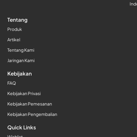
Ind
Tentang
Produk
Artikel
Tentang Kami
Jaringan Kami
Kebijakan
FAQ
Kebijakan Privasi
Kebijakan Pemesanan
Kebijakan Pengembalian
Quick Links
Wishlist