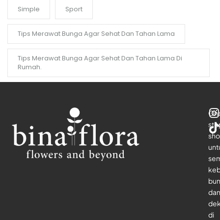
Simple
Sport
Tips Merawat Bunga Agar Sehat Dan Tahan Lama
Tips Merawat Bunga Agar Sehat Dan Tahan Lama Di
Rumah.
On
sto
sho
unt
se
keb
bu
da
dek
di