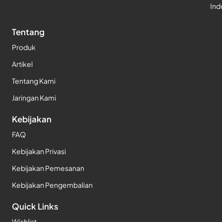
Ind
Tentang
Produk
Artikel
Tentang Kami
Jaringan Kami
Kebijakan
FAQ
Kebijakan Privasi
Kebijakan Pemesanan
Kebijakan Pengembalian
Quick Links
Wishlist