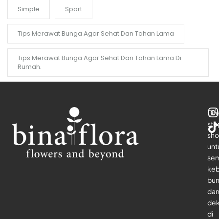
Simple
Sport
Tips Merawat Bunga Agar Sehat Dan Tahan Lama
Tips Merawat Bunga Agar Sehat Dan Tahan Lama Di
Rumah.
On
sto
sho
unt
se
keb
bu
da
dek
di