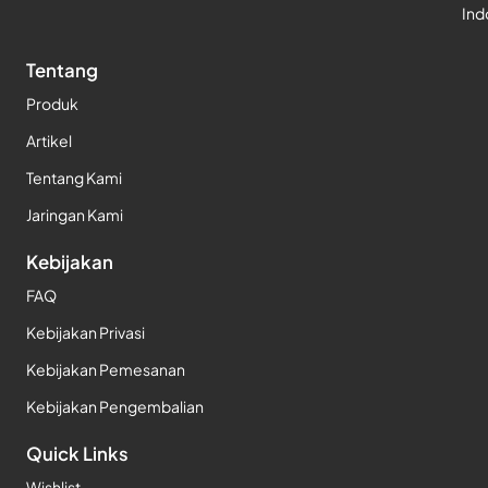
Ind
Tentang
Produk
Artikel
Tentang Kami
Jaringan Kami
Kebijakan
FAQ
Kebijakan Privasi
Kebijakan Pemesanan
Kebijakan Pengembalian
Quick Links
Wishlist