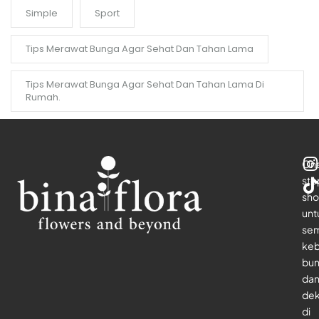
Simple
Sport
Tips Merawat Bunga Agar Sehat Dan Tahan Lama
Tips Merawat Bunga Agar Sehat Dan Tahan Lama Di
Rumah.
On
sto
sho
unt
se
keb
bu
da
dek
di