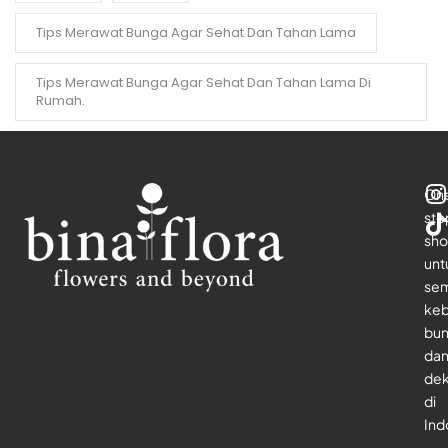
Tips Merawat Bunga Agar Sehat Dan Tahan Lama
Tips Merawat Bunga Agar Sehat Dan Tahan Lama Di
Rumah.
On
sto
sho
unt
se
keb
bu
da
dek
di
Ind