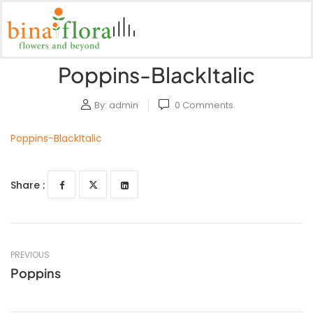
Poppins-BlackItalic
By:
admin
0
Comments
Poppins-BlackItalic
Share :
PREVIOUS
Poppins