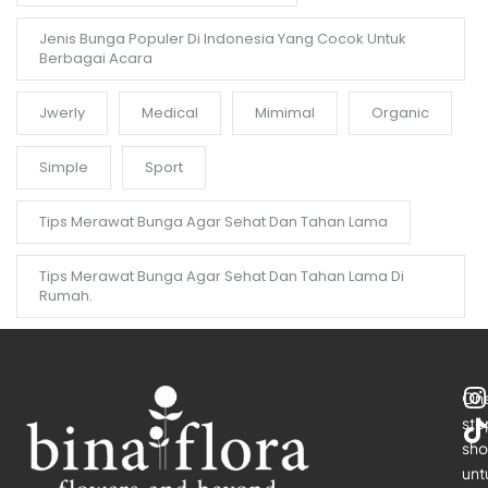
Jenis Bunga Populer Di Indonesia Yang Cocok Untuk
Berbagai Acara
Jwerly
Medical
Mimimal
Organic
Simple
Sport
Tips Merawat Bunga Agar Sehat Dan Tahan Lama
Tips Merawat Bunga Agar Sehat Dan Tahan Lama Di
Rumah.
On
sto
sho
unt