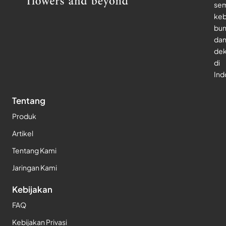
se
keb
bu
da
dek
di
Ind
Tentang
Produk
Artikel
Tentang Kami
Jaringan Kami
Kebijakan
FAQ
Kebijakan Privasi