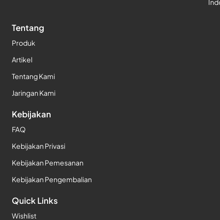
Ind
Tentang
Produk
Artikel
Tentang Kami
Jaringan Kami
Kebijakan
FAQ
Kebijakan Privasi
Kebijakan Pemesanan
Kebijakan Pengembalian
Quick Links
Wishlist