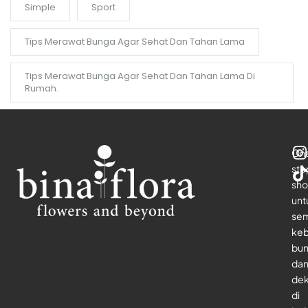
Simple
Sport
Tips Merawat Bunga Agar Sehat Dan Tahan Lama
Tips Merawat Bunga Agar Sehat Dan Tahan Lama Di
Rumah.
On
sto
sho
unt
se
keb
bu
da
dek
di