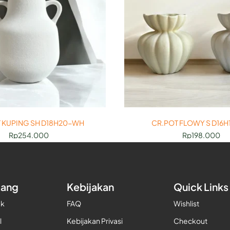
 KUPING SH D18H20-WH
CR.POT FLOWY S D16
Rp
254.000
Rp
198.000
tang
Kebijakan
Quick Links
uk
FAQ
Wishlist
l
Kebijakan Privasi
Checkout