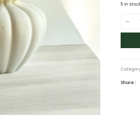
5 in stoc
Categor
Share :