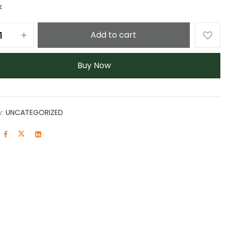
k
Add to cart
Buy Now
y:
UNCATEGORIZED