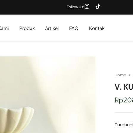
Follow Us:
Kami
Produk
Artikel
FAQ
Kontak
Home
V. K
Rp
20
Tambahka