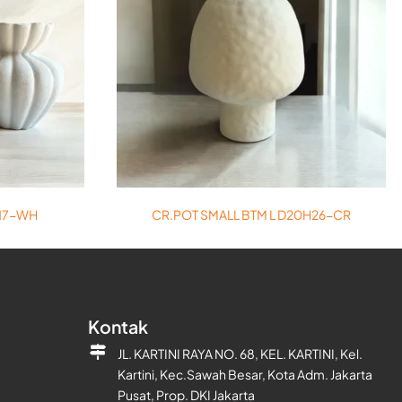
H17-WH
CR.POT SMALL BTM L D20H26-CR
Kontak
JL. KARTINI RAYA NO. 68, KEL. KARTINI, Kel.
Kartini, Kec.Sawah Besar, Kota Adm. Jakarta
Pusat, Prop. DKI Jakarta