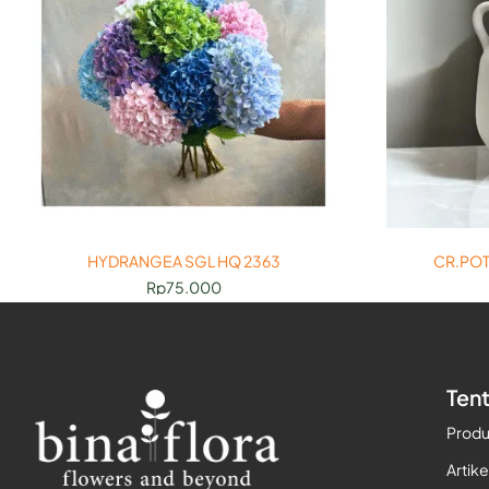
HYDRANGEA SGL HQ 2363
CR.POT
Rp
75.000
Ten
Prod
Artike