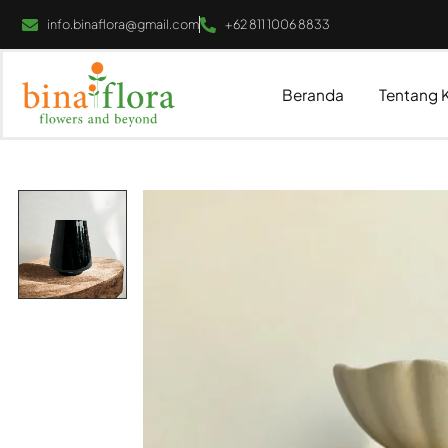
info.binaflora@gmail.com
+62 811 1006 8833
Beranda
Tentang 