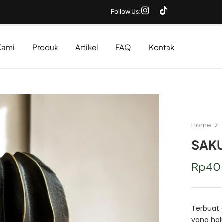
Follow Us:
Kami
Produk
Artikel
FAQ
Kontak
Home
SAKU
Rp
40
Terbuat 
yang hal