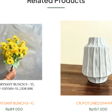
Related Products
RYSANT BUNCH S-YL
CR.POT LINED D14H1
Rp
89.000
Rp
157.000