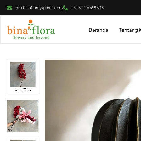
info.binaflora@gmail.com
+62 811 1006 8833
Beranda
Tentang 