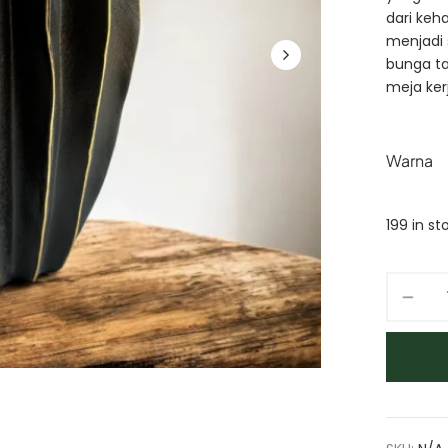
dari keh
menjadi 
bunga ta
meja ker
Warna
199 in st