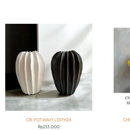
CR. POT WAVY L D17H24
CH
Rp
213.000