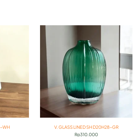
9-WH
V. GLASS LINED SH D20H28-GR
Rp
310.000