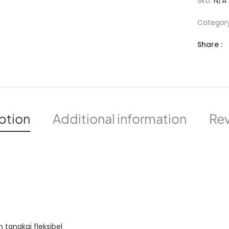
SKU:
N/A
Categor
Share :
ption
Additional information
Rev
 tangkai fleksibel