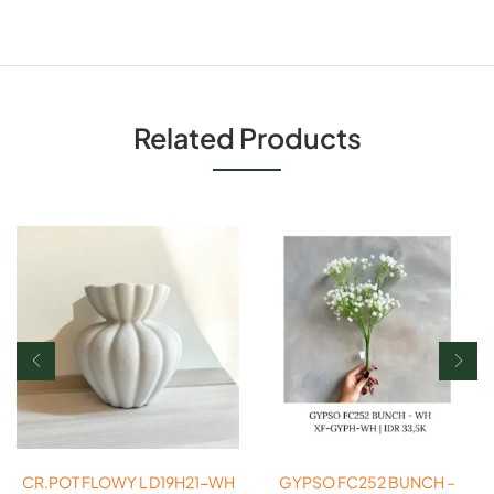
Related Products
CR.POT FLOWY L D19H21-WH
GYPSO FC252 BUNCH –