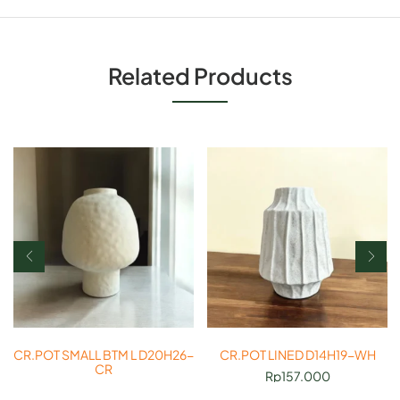
Related Products
CR.POT SMALL BTM L D20H26-
CR.POT LINED D14H19-WH
CR
Rp
157.000