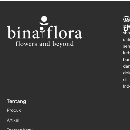
On
sto
sho
unt
se
keb
bu
da
dek
di
Ind
Tentang
Produk
Artikel
Tentang Kami