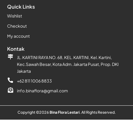
Quick Links
Wishlist
Checkout
My account
Kontak
JL. KARTINI RAYA NO. 68, KEL. KARTINI, Kel. Kartini,
Kec.Sawah Besar, Kota Adm. Jakarta Pusat, Prop. DKI
Jakarta
+62 811 1006 8833
info.binaflora@gmail.com
Copyright ©
2026
Bina Flora Lestari
. All Rights Reserved.