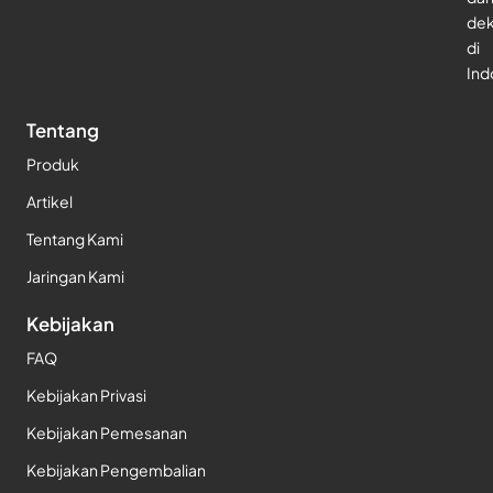
dek
di
Ind
Tentang
Produk
Artikel
Tentang Kami
Jaringan Kami
Kebijakan
FAQ
Kebijakan Privasi
Kebijakan Pemesanan
Kebijakan Pengembalian