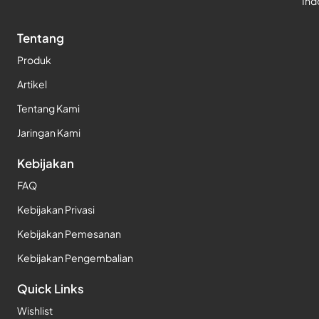
Ind
Tentang
Produk
Artikel
Tentang Kami
Jaringan Kami
Kebijakan
FAQ
Kebijakan Privasi
Kebijakan Pemesanan
Kebijakan Pengembalian
Quick Links
Wishlist