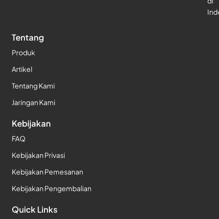
di
Ind
Tentang
Produk
Artikel
Tentang Kami
Jaringan Kami
Kebijakan
FAQ
Kebijakan Privasi
Kebijakan Pemesanan
Kebijakan Pengembalian
Quick Links