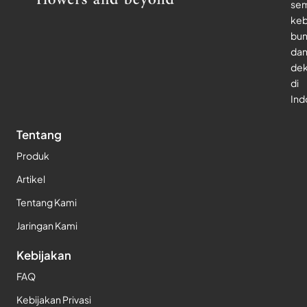
se
keb
bu
da
dek
di
Ind
Tentang
Produk
Artikel
Tentang Kami
Jaringan Kami
Kebijakan
FAQ
Kebijakan Privasi