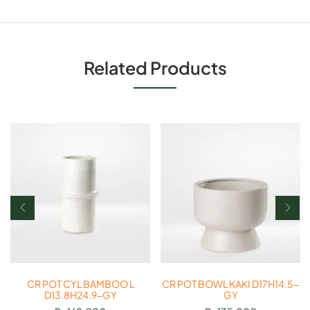
Related Products
CR POT CYL BAMBOO L
CR POT BOWL KAKI D17H14.5-
D13.8H24.9-GY
GY