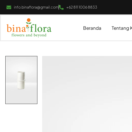
info.binaflora@gmail.com
+62 811 1006 8833
Beranda
Tentang 