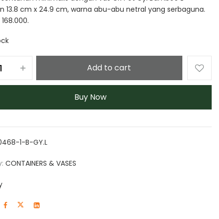
n 13.8 cm x 24.9 cm, warna abu-abu netral yang serbaguna.
 168.000.
ock
Add to cart
Buy Now
0468-1-B-GY.L
y:
CONTAINERS & VASES
y