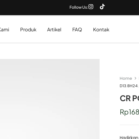
Follow Us:
Kami
Produk
Artikel
FAQ
Kontak
Home
D13.8H24
CR P
Rp
16
Hadirkan