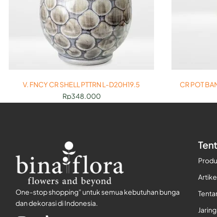
V. FNCY CR SHELL PTTRN L-D20H19.5
CR POT BA
Rp
348.000
Ten
Prod
Artike
One-stop shopping” untuk semua kebutuhan bunga
Tenta
dan dekorasi di Indonesia.
Jarin