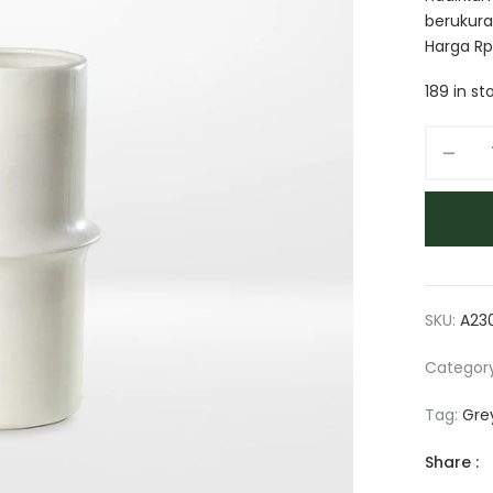
berukura
Harga Rp
189 in st
SKU:
A23
Categor
Tag:
Gre
Share :