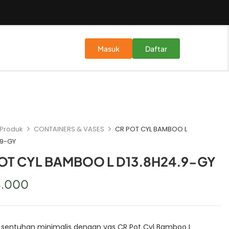
Masuk
Daftar
Produk
CONTAINERS & VASES
CR POT CYL BAMBOO L
.9-GY
OT CYL BAMBOO L D13.8H24.9-GY
8.000
 sentuhan minimalis dengan vas CR Pot Cyl Bamboo L