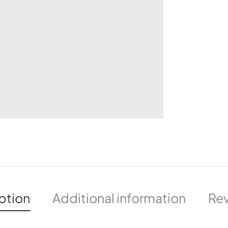
ption
Additional information
Rev