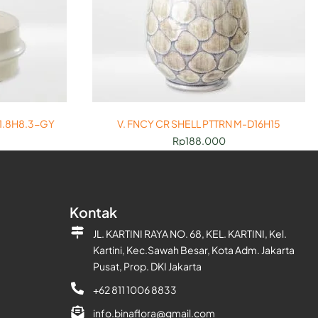
1.8H8.3-GY
V. FNCY CR SHELL PTTRN M-D16H15
Rp
188.000
Kontak
JL. KARTINI RAYA NO. 68, KEL. KARTINI, Kel.
Kartini, Kec.Sawah Besar, Kota Adm. Jakarta
Pusat, Prop. DKI Jakarta
+62 811 1006 8833
info.binaflora@gmail.com