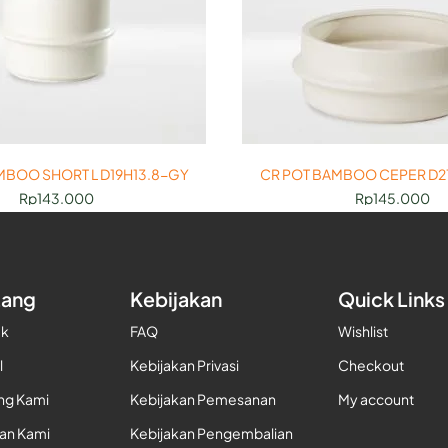
MBOO SHORT L D19H13.8-GY
CR POT BAMBOO CEPER D2
Rp
143.000
Rp
145.000
tang
Kebijakan
Quick Links
uk
FAQ
Wishlist
l
Kebijakan Privasi
Checkout
ng Kami
Kebijakan Pemesanan
My account
gan Kami
Kebijakan Pengembalian