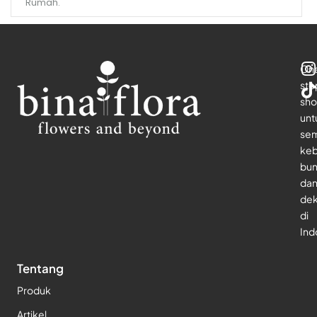
Rumah.
On
sto
sho
unt
se
keb
bu
da
dek
di
Ind
Tentang
Produk
Artikel