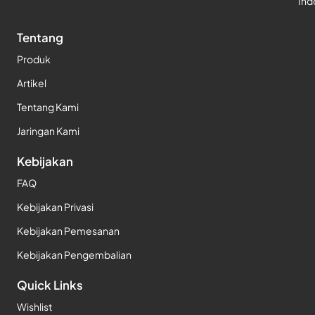
Ind
Tentang
Produk
Artikel
Tentang Kami
Jaringan Kami
Kebijakan
FAQ
Kebijakan Privasi
Kebijakan Pemesanan
Kebijakan Pengembalian
Quick Links
Wishlist