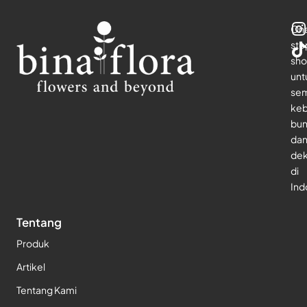
On
sto
sho
unt
se
keb
bu
da
dek
di
Ind
Tentang
Produk
Artikel
Tentang Kami