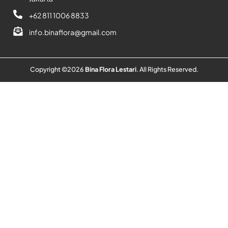
+62 811 1006 8833
info.binaflora@gmail.com
Copyright ©
2026
Bina Flora Lestari
. All Rights Reserved.