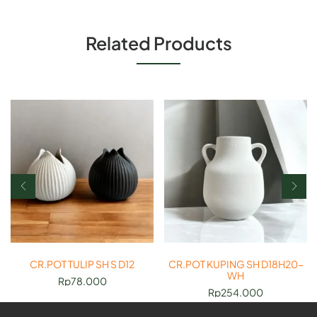
Related Products
CR.POT TULIP SH S D12
CR.POT KUPING SH D18H20-
WH
Rp
78.000
Rp
254.000