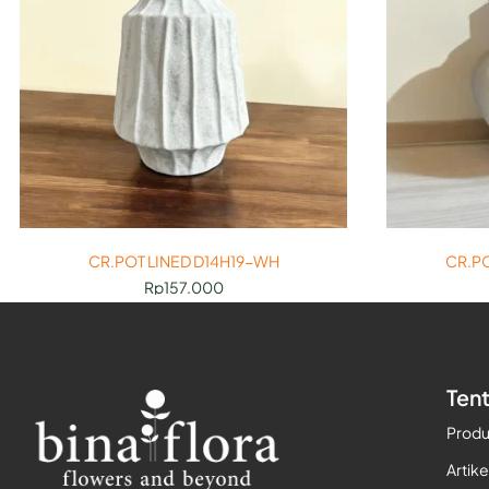
CR.POT LINED D14H19-WH
CR.PO
Rp
157.000
Ten
Prod
Artike