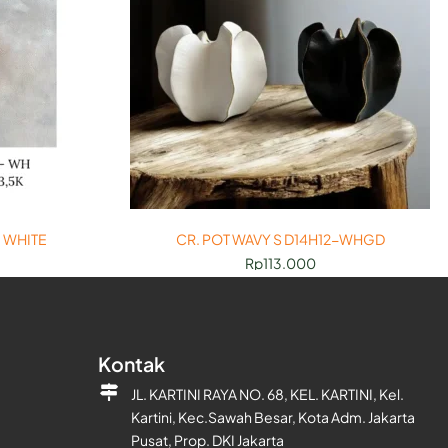
 WHITE
CR. POT WAVY S D14H12-WHGD
Rp
113.000
Kontak
JL. KARTINI RAYA NO. 68, KEL. KARTINI, Kel.
Kartini, Kec.Sawah Besar, Kota Adm. Jakarta
Pusat, Prop. DKI Jakarta