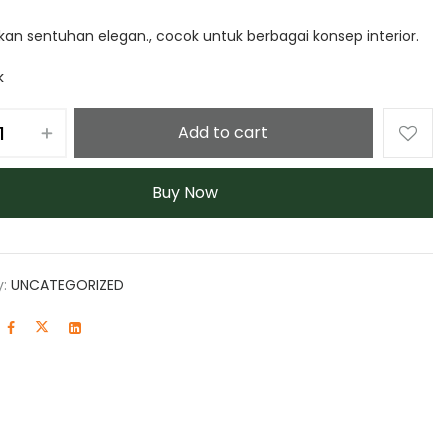
n sentuhan elegan., cocok untuk berbagai konsep interior.
k
Add to cart
Buy Now
y:
UNCATEGORIZED