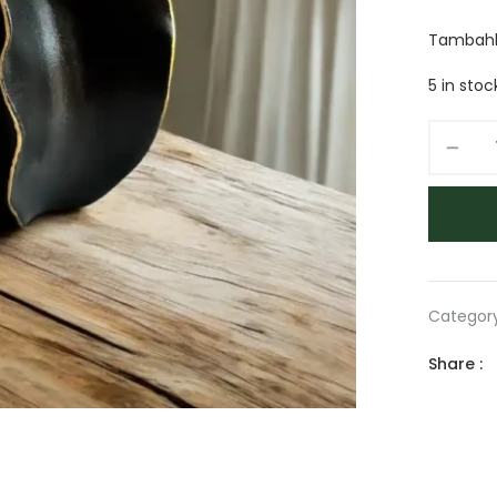
Tambahka
5 in stoc
Categor
Share :