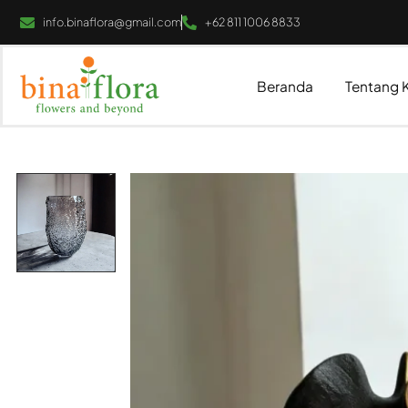
info.binaflora@gmail.com
+62 811 1006 8833
Beranda
Tentang 