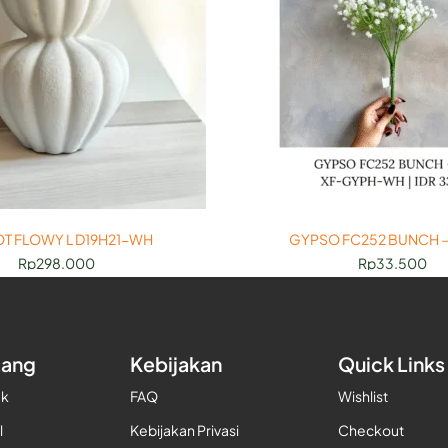
T FLOWY L D19H21-WH
GYPSO FC252 BUNCH –
Rp
298.000
Rp
33.500
tang
Kebijakan
Quick Links
uk
FAQ
Wishlist
l
Kebijakan Privasi
Checkout