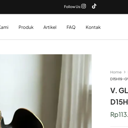
Follow Us:
Kami
Produk
Artikel
FAQ
Kontak
Home
D15H19-G
V. G
D15
Rp
11