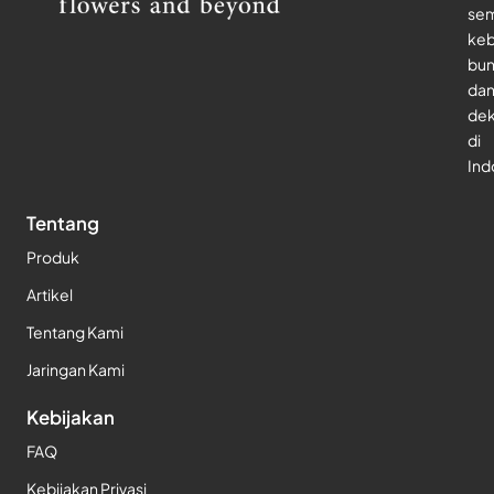
se
keb
bu
da
dek
di
Ind
Tentang
Produk
Artikel
Tentang Kami
Jaringan Kami
Kebijakan
FAQ
Kebijakan Privasi