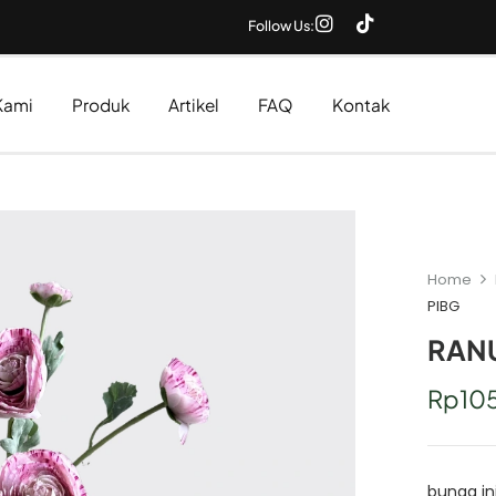
Follow Us:
Kami
Produk
Artikel
FAQ
Kontak
Home
PIBG
RAN
Rp
10
bunga in