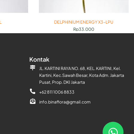
L
DELPHINIUM ENERGY X3-LPU
Rp
33.000
Kontak
JL. KARTINI RAYA NO. 68, KEL. KARTINI, Kel.
Kartini, Kec.Sawah Besar, Kota Adm. Jakarta
Pusat, Prop. DKI Jakarta
+62 811 1006 8833
info.binaflora@gmail.com