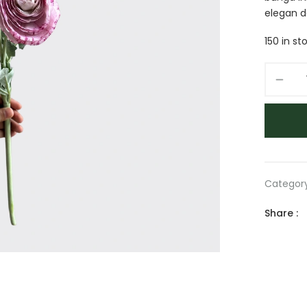
elegan d
150 in st
Categor
Share :