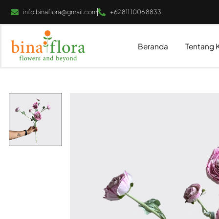
info.binaflora@gmail.com
+62 811 1006 8833
Beranda
Tentang 