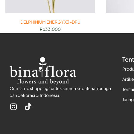
DELPHINIUM ENERGY X3-DPU
Rp
33.000
Ten
Prod
Artike
One-stop shopping” untuk semua kebutuhan bunga
Tenta
dan dekorasi di Indonesia.
Jarin