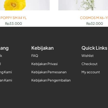
POPPY SM X4 YL
COSMOS M X6-Y
Rp
33.000
Rp
32.000
tang
Kebijakan
Quick Links
uk
FAQ
Wishlist
l
Kebijakan Privasi
Checkout
ng Kami
Kebijakan Pemesanan
My account
gan Kami
Kebijakan Pengembalian